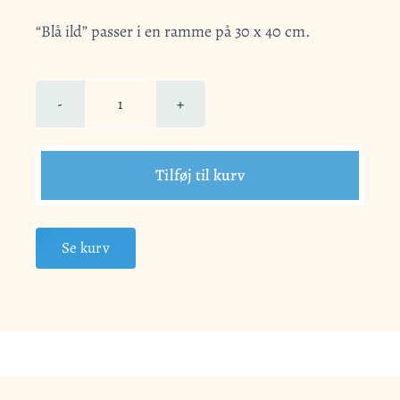
“Blå ild” passer i en ramme på 30 x 40 cm.
Blå
ild
antal
Tilføj til kurv
Se kurv