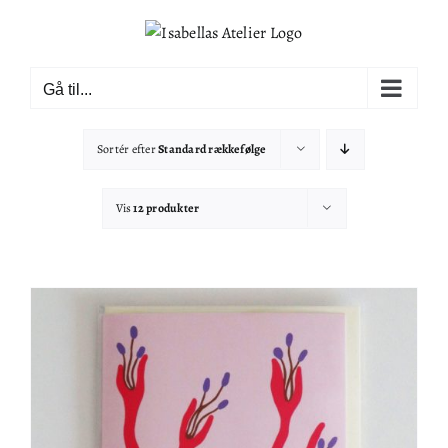
Skip
to
content
Gå til...
Sortér efter
Standard rækkefølge
Vis
12 produkter