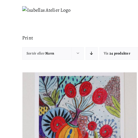
Skip
to
content
Print
Sortér efter
Navn
Vis
24 produkter